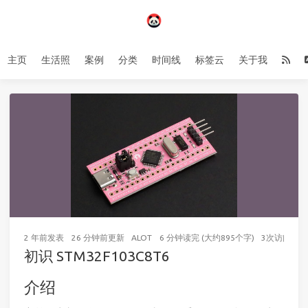
主页
生活照
案例
分类
时间线
标签云
关于我
2 年前
发表
26 分钟前
更新
ALOT
6 分钟读完 (大约895个字)
3
次访问
初识 STM32F103C8T6
介绍