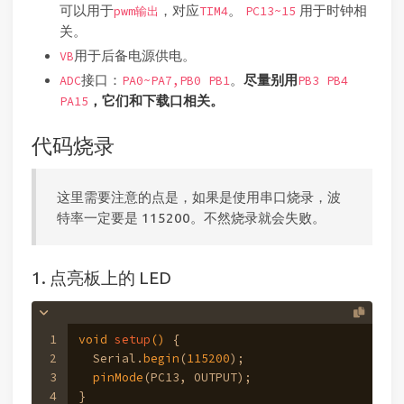
可以用于
，对应
。
用于时钟相
pwm输出
TIM4
PC13~15
关。
用于后备电源供电。
VB
接口：
。
尽量别用
ADC
PA0~PA7,PB0 PB1
PB3 PB4
，它们和下载口相关。
PA15
代码烧录
这里需要注意的点是，如果是使用串口烧录，波
特率一定要是 115200。不然烧录就会失败。
1. 点亮板上的 LED
1
void
setup
()
{
2
  Serial.
begin
(
115200
);
3
pinMode
(PC13, OUTPUT);
4
}