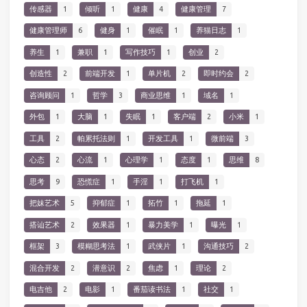
传感器
1
倾听
1
健康
4
健康管理
7
健康管理师
6
健身
1
催眠
1
养猫日志
1
养生
1
兼职
1
写作技巧
1
创业
2
创造性
2
前端开发
1
单片机
2
即时约会
2
咨询顾问
1
哲学
3
商业思维
1
域名
1
外包
1
大脑
1
失眠
1
客户端
2
小米
1
工具
2
帕累托法则
1
开发工具
1
微前端
3
心态
2
心流
1
心理学
1
态度
1
思维
8
思考
9
恐慌症
1
手淫
1
打飞机
1
把妹艺术
5
抑郁症
1
拓竹
1
拖延
1
搭讪艺术
2
效果器
1
暴力美学
1
曝光
1
框架
3
模糊思考法
1
武侠片
1
沟通技巧
2
混合开发
2
潜意识
2
焦虑
1
理论
2
电吉他
2
电影
1
番茄读书法
1
社交
1