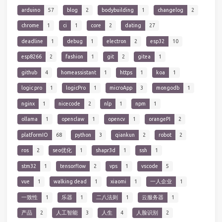
arduino
57
blog
2
bodybuilding
1
changelog
2
chrome
1
ci
1
core
2
dating
27
deadline
1
debug
1
electron
2
esp32
10
esp8266
2
fashion
1
git
2
gitea
1
github
4
homeassistant
1
https
1
koa
1
logic pro
1
logicPro
1
microApp
3
mongodb
1
nginx
1
nicecode
2
nlp
1
npm
1
ollama
1
openclaw
1
opencv
1
orangePI
2
platformIO
68
python
3
qiankun
2
robot
2
ros
2
seo优化
1
shapr3d
1
ssh
1
stm32
1
tensorflow
2
vps
1
vscode
5
vue
1
walking dead
1
xiaomi
1
一人企业
1
一致性
1
乐器
1
二八法则
1
云服务器
1
产品
2
人工智能
3
人生
4
人脸识别
2