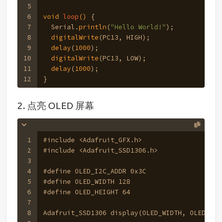
5
6
void
loop
()
{
7
  Serial.
println
(
"Hello World!"
);
8
digitalWrite
(PC13, HIGH);
9
delay
(
1000
);
10
digitalWrite
(PC13, LOW);
11
delay
(
1000
);
12
}
2. 点亮 OLED 屏幕
1
#include <Adafruit_GFX.h>
2
#include <Adafruit_SSD1306.h>
3
4
#define OLED_I2C_ADDR 0x3C
5
#define OLED_WIDTH 128
6
#define OLED_HEIGHT 64
7
8
Adafruit_SSD1306 display(OLED_WIDTH, OLED_HEI