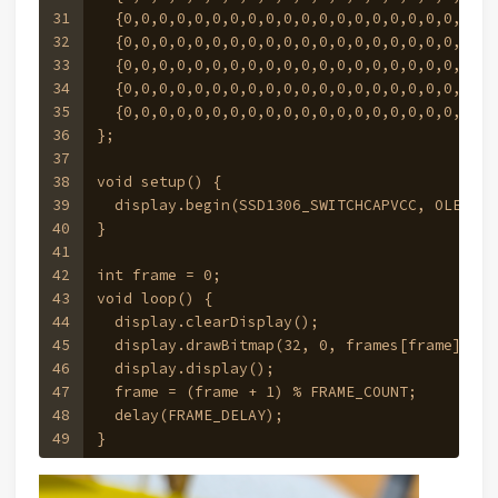
31
  {0,0,0,0,0,0,0,0,0,0,0,0,0,0,0,0,0,0,0,0,12
32
  {0,0,0,0,0,0,0,0,0,0,0,0,0,0,0,0,0,0,0,0,12
33
  {0,0,0,0,0,0,0,0,0,0,0,0,0,0,0,0,0,0,0,0,12
34
  {0,0,0,0,0,0,0,0,0,0,0,0,0,0,0,0,0,0,0,0,62
35
  {0,0,0,0,0,0,0,0,0,0,0,0,0,0,0,0,0,0,0,0,0,
36
};
37
38
void setup() {
39
  display.begin(SSD1306_SWITCHCAPVCC, OLED_I2
40
}
41
42
int frame = 0;
43
void loop() {
44
  display.clearDisplay();
45
  display.drawBitmap(32, 0, frames[frame], FR
46
  display.display();
47
  frame = (frame + 1) % FRAME_COUNT;
48
  delay(FRAME_DELAY);
49
}