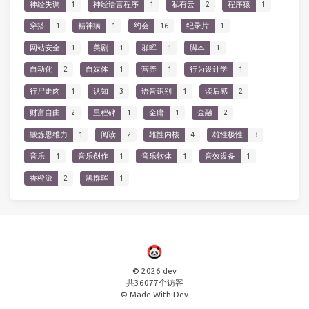
神经失调
1
神经语言程序
1
私有云
2
程序猿
1
穿搭
1
精神病
1
约会
16
纪录片
1
网站安全
1
美剧
1
群晖
1
脚本
1
自动化
2
自媒体
1
营养
1
行为设计学
1
行尸走肉
1
认知
3
语音识别
1
读后感
2
财富自由
2
里程碑
1
金庸
1
金融
2
锻炼思维力
1
阅读
2
雄性内核
4
雄性极性
3
音乐
1
音乐创作
1
音乐软体
1
音效设备
1
香橙派
2
黑群晖
1
© 2026 dev
共
36077
个访客
© Made With Dev