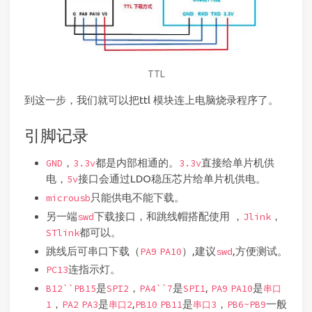
TTL
到这一步，我们就可以把ttl 模块连上电脑烧录程序了。
引脚记录
，
都是内部相通的。
直接给单片机供
GND
3.3v
3.3v
电，
接口会通过LDO稳压芯片给单片机供电。
5v
只能供电不能下载。
microusb
另一端
下载接口，和跳线帽搭配使用 ，
，
swd
Jlink
都可以。
STlink
跳线后可串口下载（
）,建议
,方便测试。
PA9
PA10
swd
连指示灯。
PC13
是
，
是
,
是
B12``PB15
SPI2
PA4``7
SPI1
PA9
PA10
串口
，
是
,
是
，
一般
1
PA2
PA3
串口2
PB10
PB11
串口3
PB6~PB9