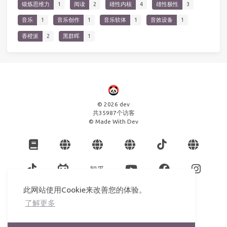
锻炼思维力
1
阅读
2
雄性内核
4
雄性极性
3
音乐
1
音乐创作
1
音乐软体
1
音效设备
1
香橙派
2
黑群晖
1
© 2026 dev
共
35987
个访客
© Made With Dev
此网站使用Cookie来改善您的体验。
了解更多