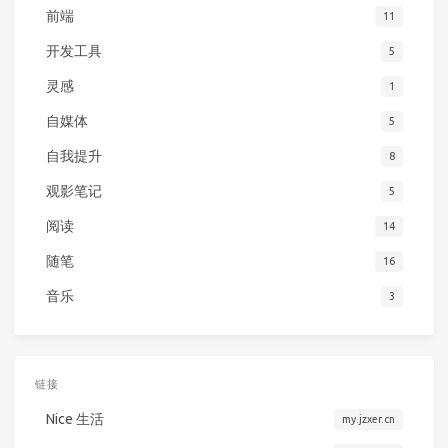
前端
11
开发工具
5
灵感
1
自媒体
5
自我提升
8
观影笔记
5
阅读
14
随笔
16
音乐
3
链接
Nice 生活
my.jzxer.cn