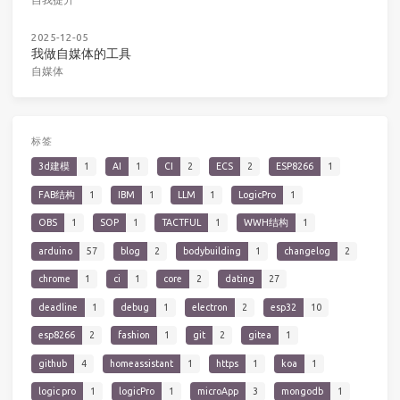
2025-12-05
我做自媒体的工具
自媒体
标签
3d建模
1
AI
1
CI
2
ECS
2
ESP8266
1
FAB结构
1
IBM
1
LLM
1
LogicPro
1
OBS
1
SOP
1
TACTFUL
1
WWH结构
1
arduino
57
blog
2
bodybuilding
1
changelog
2
chrome
1
ci
1
core
2
dating
27
deadline
1
debug
1
electron
2
esp32
10
esp8266
2
fashion
1
git
2
gitea
1
github
4
homeassistant
1
https
1
koa
1
logic pro
1
logicPro
1
microApp
3
mongodb
1