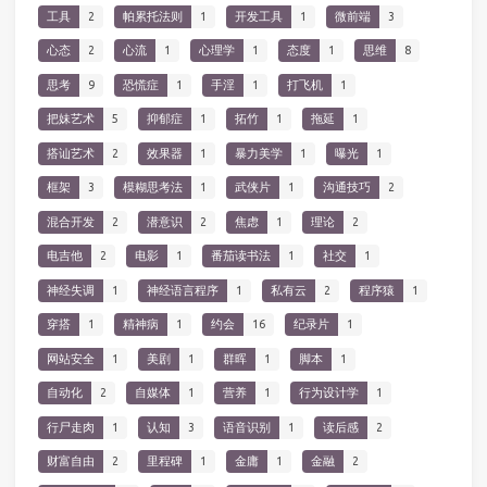
工具
2
帕累托法则
1
开发工具
1
微前端
3
心态
2
心流
1
心理学
1
态度
1
思维
8
思考
9
恐慌症
1
手淫
1
打飞机
1
把妹艺术
5
抑郁症
1
拓竹
1
拖延
1
搭讪艺术
2
效果器
1
暴力美学
1
曝光
1
框架
3
模糊思考法
1
武侠片
1
沟通技巧
2
混合开发
2
潜意识
2
焦虑
1
理论
2
电吉他
2
电影
1
番茄读书法
1
社交
1
神经失调
1
神经语言程序
1
私有云
2
程序猿
1
穿搭
1
精神病
1
约会
16
纪录片
1
网站安全
1
美剧
1
群晖
1
脚本
1
自动化
2
自媒体
1
营养
1
行为设计学
1
行尸走肉
1
认知
3
语音识别
1
读后感
2
财富自由
2
里程碑
1
金庸
1
金融
2