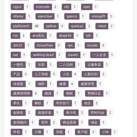
nginx
1
nicecode
2
nlp
1
npm
1
ollama
1
openclaw
1
opencv
1
orangePI
2
platformIO
68
python
3
qiankun
2
robot
2
ros
2
seo优化
1
shapr3d
1
ssh
1
stm32
1
tensorflow
2
vps
1
vscode
5
vue
1
walking dead
1
xiaomi
1
一人企业
1
一致性
1
乐器
1
二八法则
1
云服务器
1
产品
2
人工智能
3
人生
4
人脸识别
2
传感器
1
倾听
1
健康
4
健康管理
7
健康管理师
6
健身
1
催眠
1
养猫日志
1
养生
1
兼职
1
写作技巧
1
创业
2
创造性
2
前端开发
1
单片机
2
即时约会
2
咨询顾问
1
哲学
3
商业思维
1
域名
1
外包
1
大脑
1
失眠
1
客户端
2
小米
1