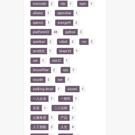
nicecode
2
nlp
1
npm
1
ollama
1
openclaw
1
opencv
1
orangePI
2
platformIO
68
python
3
qiankun
2
robot
2
ros
2
seo优化
1
shapr3d
1
ssh
1
stm32
1
tensorflow
2
vps
1
vscode
5
vue
1
walking dead
1
xiaomi
1
一人企业
1
一致性
1
乐器
1
二八法则
1
云服务器
1
产品
2
人工智能
3
人生
4