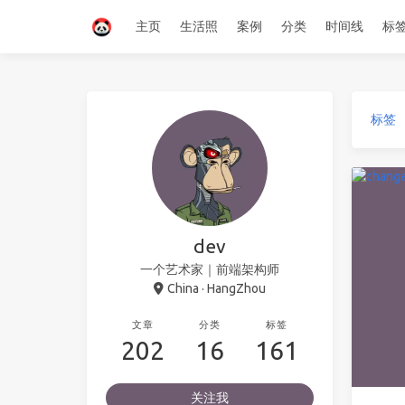
主页
生活照
案例
分类
时间线
标
标签
dev
一个艺术家｜前端架构师
China · HangZhou
文章
分类
标签
202
16
161
关注我