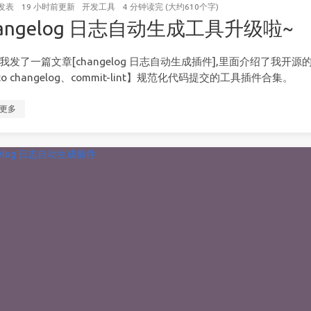
发表
19 小时前
更新
开发工具
4 分钟读完 (大约610个字)
hangelog 日志自动生成工具升级啦~
年我发了一篇文章[changelog 日志自动生成插件],里面介绍了我开源
to changelog、commit-lint】规范化代码提交的工具插件合集。
更多