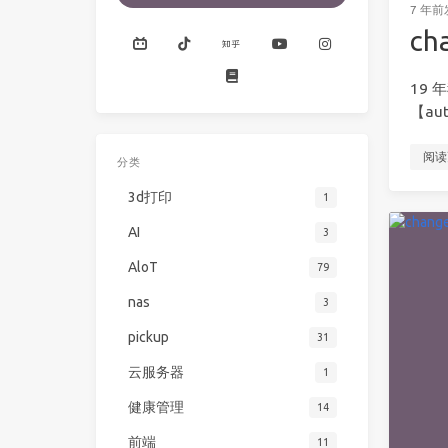
7 年前
c
19 
【au
阅读
分类
3d打印
1
AI
3
AloT
79
nas
3
pickup
31
云服务器
1
健康管理
14
前端
11