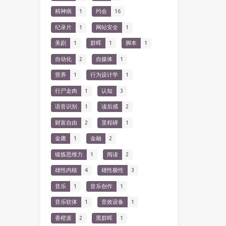
精神病
1
约会
16
纪录片
1
网站安全
1
美剧
1
群晖
1
脚本
1
自动化
2
自媒体
1
营养
1
行为设计学
1
行尸走肉
1
认知
3
语音识别
1
读后感
2
财富自由
2
里程碑
1
金庸
1
金融
2
锻炼思维力
1
阅读
2
雄性内核
4
雄性极性
3
音乐
1
音乐创作
1
音乐软体
1
音效设备
1
香橙派
2
黑群晖
1