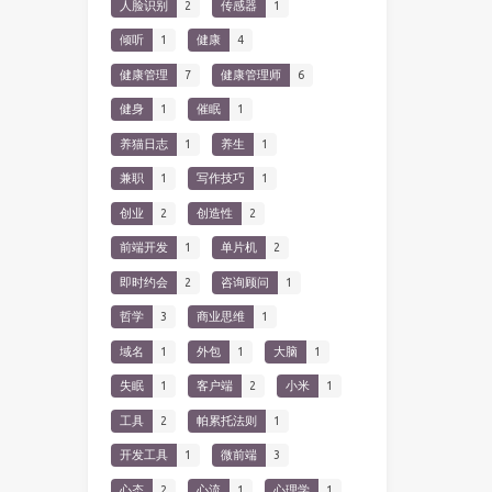
人脸识别
2
传感器
1
倾听
1
健康
4
健康管理
7
健康管理师
6
健身
1
催眠
1
养猫日志
1
养生
1
兼职
1
写作技巧
1
创业
2
创造性
2
前端开发
1
单片机
2
即时约会
2
咨询顾问
1
哲学
3
商业思维
1
域名
1
外包
1
大脑
1
失眠
1
客户端
2
小米
1
工具
2
帕累托法则
1
开发工具
1
微前端
3
心态
2
心流
1
心理学
1