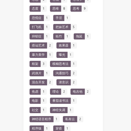
态度
1
思维
8
思考
9
恐慌症
1
手淫
1
打飞机
1
把妹艺术
5
抑郁症
1
拓竹
1
拖延
1
搭讪艺术
2
效果器
1
暴力美学
1
曝光
1
框架
3
模糊思考法
1
武侠片
1
沟通技巧
2
混合开发
2
潜意识
2
焦虑
1
理论
2
电吉他
2
电影
1
番茄读书法
1
社交
1
神经失调
1
神经语言程序
1
私有云
2
程序猿
1
穿搭
1