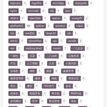
logic pro
1
logicPro
1
microApp
3
mongodb
1
nginx
1
nicecode
2
nlp
1
npm
1
ollama
1
openclaw
1
opencv
1
orangePI
2
platformIO
68
python
3
qiankun
2
robot
2
ros
2
seo优化
1
shapr3d
1
ssh
1
stm32
1
tensorflow
2
vps
1
vscode
5
vue
1
walking dead
1
xiaomi
1
一人企业
1
一致性
1
乐器
1
二八法则
1
云服务器
1
产品
2
人工智能
3
人生
4
人脸识别
2
传感器
1
倾听
1
健康
4
健康管理
7
健康管理师
6
健身
1
催眠
1
养猫日志
1
养生
1
兼职
1
写作技巧
1
创业
2
创造性
2
前端开发
1
单片机
2
即时约会
2
咨询顾问
1
哲学
3
商业思维
1
域名
1