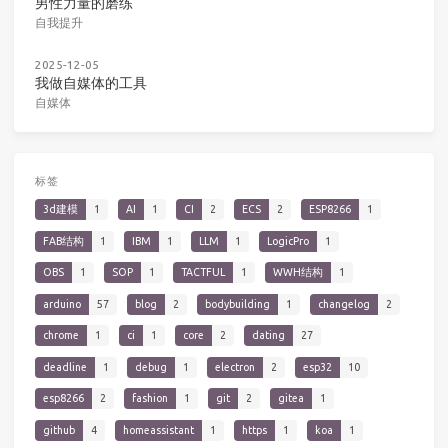
男性力量的磨练
自我提升
2025-12-05
我做自媒体的工具
自媒体
标签
3d建模
1
AI
1
CI
2
ECS
2
ESP8266
1
FAB结构
1
IBM
1
LLM
1
LogicPro
1
OBS
1
SOP
1
TACTFUL
1
WWH结构
1
arduino
57
blog
2
bodybuilding
1
changelog
2
chrome
1
ci
1
core
2
dating
27
deadline
1
debug
1
electron
2
esp32
10
esp8266
2
fashion
1
git
2
gitea
1
github
4
homeassistant
1
https
1
koa
1