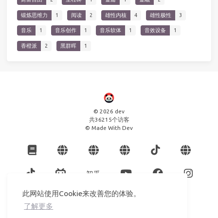
锻炼思维力
1
阅读
2
雄性内核
4
雄性极性
3
音乐
1
音乐创作
1
音乐软体
1
音效设备
1
香橙派
2
黑群晖
1
© 2026 dev
共
36215
个访客
© Made With Dev
此网站使用Cookie来改善您的体验。
了解更多