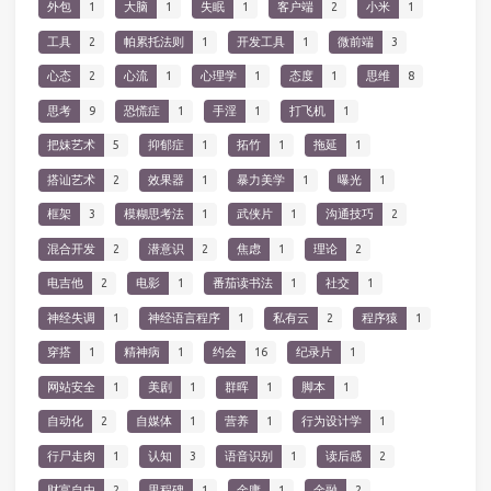
外包
1
大脑
1
失眠
1
客户端
2
小米
1
工具
2
帕累托法则
1
开发工具
1
微前端
3
心态
2
心流
1
心理学
1
态度
1
思维
8
思考
9
恐慌症
1
手淫
1
打飞机
1
把妹艺术
5
抑郁症
1
拓竹
1
拖延
1
搭讪艺术
2
效果器
1
暴力美学
1
曝光
1
框架
3
模糊思考法
1
武侠片
1
沟通技巧
2
混合开发
2
潜意识
2
焦虑
1
理论
2
电吉他
2
电影
1
番茄读书法
1
社交
1
神经失调
1
神经语言程序
1
私有云
2
程序猿
1
穿搭
1
精神病
1
约会
16
纪录片
1
网站安全
1
美剧
1
群晖
1
脚本
1
自动化
2
自媒体
1
营养
1
行为设计学
1
行尸走肉
1
认知
3
语音识别
1
读后感
2
财富自由
2
里程碑
1
金庸
1
金融
2