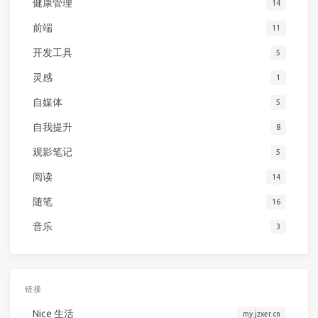
健康管理
14
前端
11
开发工具
5
灵感
1
自媒体
5
自我提升
8
观影笔记
5
阅读
14
随笔
16
音乐
3
链接
Nice 生活
my.jzxer.cn