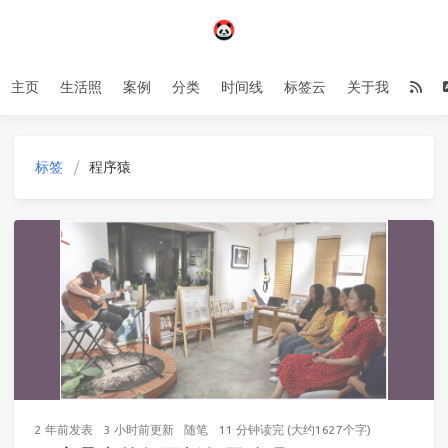
主页
生活照
案例
分类
时间线
标签云
关于我
标签
程序猿
2 年前
发表
3 小时前
更新
随笔
11 分钟读完 (大约1627个字)