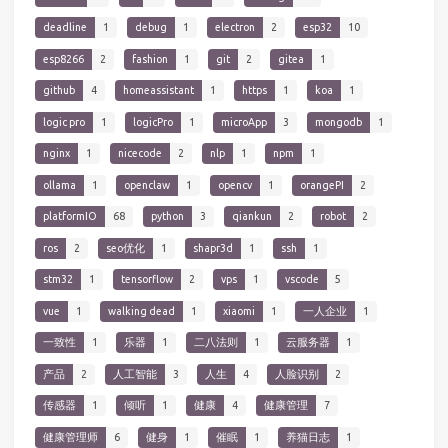
deadline
1
debug
1
electron
2
esp32
10
esp8266
2
fashion
1
git
2
gitea
1
github
4
homeassistant
1
https
1
koa
1
logic pro
1
logicPro
1
microApp
3
mongodb
1
nginx
1
nicecode
2
nlp
1
npm
1
ollama
1
openclaw
1
opencv
1
orangePI
2
platformIO
68
python
3
qiankun
2
robot
2
ros
2
seo优化
1
shapr3d
1
ssh
1
stm32
1
tensorflow
2
vps
1
vscode
5
vue
1
walking dead
1
xiaomi
1
一人企业
1
一致性
1
乐器
1
二八法则
1
云服务器
1
产品
2
人工智能
3
人生
4
人脸识别
2
传感器
1
倾听
1
健康
4
健康管理
7
健康管理师
6
健身
1
催眠
1
养猫日志
1