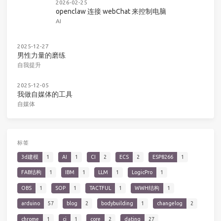
2026-02-25
openclaw 连接 webChat 来控制电脑
AI
2025-12-27
男性力量的磨练
自我提升
2025-12-05
我做自媒体的工具
自媒体
标签
3d建模
1
AI
1
CI
2
ECS
2
ESP8266
1
FAB结构
1
IBM
1
LLM
1
LogicPro
1
OBS
1
SOP
1
TACTFUL
1
WWH结构
1
arduino
57
blog
2
bodybuilding
1
changelog
2
chrome
1
ci
1
core
2
dating
27