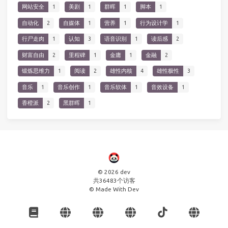
网站安全
1
美剧
1
群晖
1
脚本
1
自动化
2
自媒体
1
营养
1
行为设计学
1
行尸走肉
1
认知
3
语音识别
1
读后感
2
财富自由
2
里程碑
1
金庸
1
金融
2
锻炼思维力
1
阅读
2
雄性内核
4
雄性极性
3
音乐
1
音乐创作
1
音乐软体
1
音效设备
1
香橙派
2
黑群晖
1
© 2026 dev
共
36483
个访客
© Made With Dev