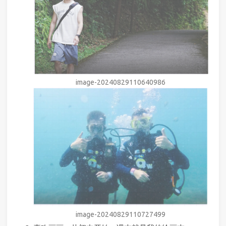
image-20240829110640986
image-20240829110727499