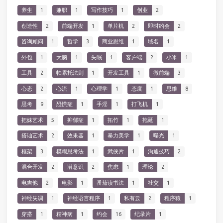
养生
1
兼职
1
写作技巧
1
创业
2
创造性
2
前端开发
1
单片机
2
即时约会
2
咨询顾问
1
哲学
3
商业思维
1
域名
1
外包
1
大脑
1
失眠
1
客户端
2
小米
1
工具
2
帕累托法则
1
开发工具
1
微前端
3
心态
2
心流
1
心理学
1
态度
1
思维
8
思考
9
恐慌症
1
手淫
1
打飞机
1
把妹艺术
5
抑郁症
1
拓竹
1
拖延
1
搭讪艺术
2
效果器
1
暴力美学
1
曝光
1
框架
3
模糊思考法
1
武侠片
1
沟通技巧
2
混合开发
2
潜意识
2
焦虑
1
理论
2
电吉他
2
电影
1
番茄读书法
1
社交
1
神经失调
1
神经语言程序
1
私有云
2
程序猿
1
穿搭
1
精神病
1
约会
16
纪录片
1