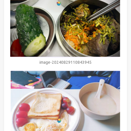
image-20240829110843945