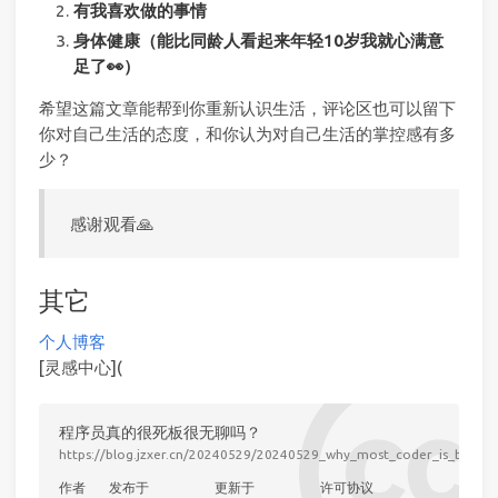
有我喜欢做的事情
身体健康（能比同龄人看起来年轻10岁我就心满意
足了👀）
希望这篇文章能帮到你重新认识生活，评论区也可以留下
你对自己生活的态度，和你认为对自己生活的掌控感有多
少？
感谢观看🙏
其它
个人博客
[灵感中心](
程序员真的很死板很无聊吗？
https://blog.jzxer.cn/20240529/20240529_why_most_coder_is_boring
作者
发布于
更新于
许可协议