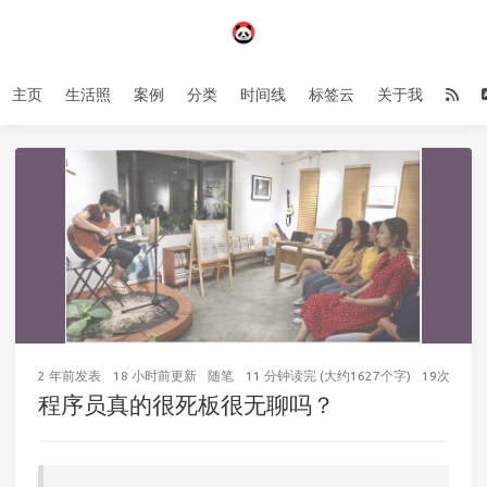
主页
生活照
案例
分类
时间线
标签云
关于我
2 年前
发表
18 小时前
更新
随笔
11 分钟读完 (大约1627个字)
19
次访问
程序员真的很死板很无聊吗？