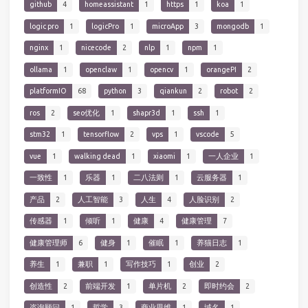
github
4
homeassistant
1
https
1
koa
1
logic pro
1
logicPro
1
microApp
3
mongodb
1
nginx
1
nicecode
2
nlp
1
npm
1
ollama
1
openclaw
1
opencv
1
orangePI
2
platformIO
68
python
3
qiankun
2
robot
2
ros
2
seo优化
1
shapr3d
1
ssh
1
stm32
1
tensorflow
2
vps
1
vscode
5
vue
1
walking dead
1
xiaomi
1
一人企业
1
一致性
1
乐器
1
二八法则
1
云服务器
1
产品
2
人工智能
3
人生
4
人脸识别
2
传感器
1
倾听
1
健康
4
健康管理
7
健康管理师
6
健身
1
催眠
1
养猫日志
1
养生
1
兼职
1
写作技巧
1
创业
2
创造性
2
前端开发
1
单片机
2
即时约会
2
咨询顾问
1
哲学
3
商业思维
1
域名
1