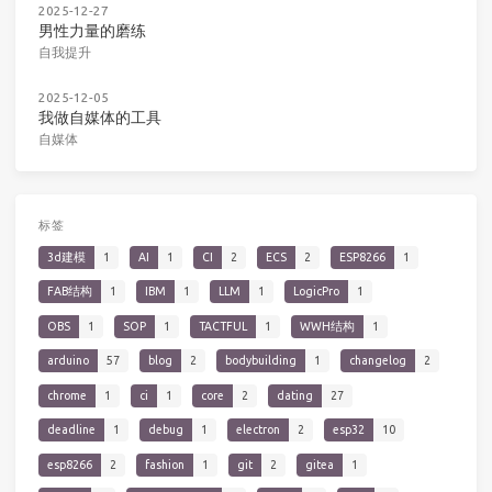
2025-12-27
男性力量的磨练
自我提升
2025-12-05
我做自媒体的工具
自媒体
标签
3d建模
1
AI
1
CI
2
ECS
2
ESP8266
1
FAB结构
1
IBM
1
LLM
1
LogicPro
1
OBS
1
SOP
1
TACTFUL
1
WWH结构
1
arduino
57
blog
2
bodybuilding
1
changelog
2
chrome
1
ci
1
core
2
dating
27
deadline
1
debug
1
electron
2
esp32
10
esp8266
2
fashion
1
git
2
gitea
1