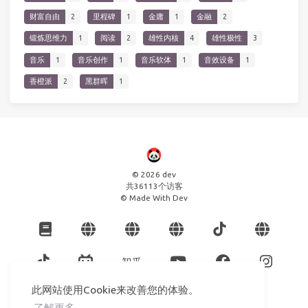
财富自由
2
里程碑
1
金庸
1
金融
2
锻炼思维力
1
阅读
2
雄性内核
4
雄性极性
3
音乐
1
音乐创作
1
音乐软体
1
音效设备
1
香橙派
2
黑群晖
1
© 2026 dev
共
36113
个访客
© Made With Dev
此网站使用Cookie来改善您的体验。
了解更多