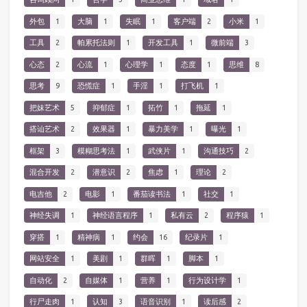
外包
1
大脑
1
失眠
1
客户端
2
小米
1
工具
2
帕累托法则
1
开发工具
1
微前端
3
心态
2
心流
1
心理学
1
态度
1
思维
8
思考
9
恐慌症
1
手淫
1
打飞机
1
把妹艺术
5
抑郁症
1
拓竹
1
拖延
1
搭讪艺术
2
效果器
1
暴力美学
1
曝光
1
框架
3
模糊思考法
1
武侠片
1
沟通技巧
2
混合开发
2
潜意识
2
焦虑
1
理论
2
电吉他
2
电影
1
番茄读书法
1
社交
1
神经失调
1
神经语言程序
1
私有云
2
程序猿
1
穿搭
1
精神病
1
约会
16
纪录片
1
网站安全
1
美剧
1
群晖
1
脚本
1
自动化
2
自媒体
1
营养
1
行为设计学
1
行尸走肉
1
认知
3
语音识别
1
读后感
2