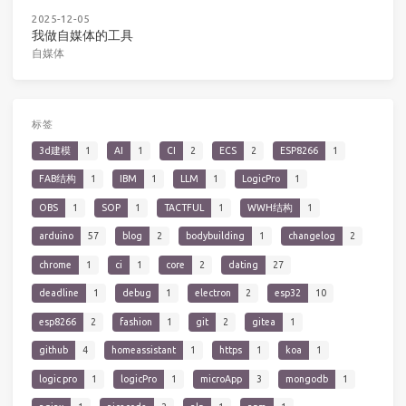
2025-12-05
我做自媒体的工具
自媒体
标签
3d建模
1
AI
1
CI
2
ECS
2
ESP8266
1
FAB结构
1
IBM
1
LLM
1
LogicPro
1
OBS
1
SOP
1
TACTFUL
1
WWH结构
1
arduino
57
blog
2
bodybuilding
1
changelog
2
chrome
1
ci
1
core
2
dating
27
deadline
1
debug
1
electron
2
esp32
10
esp8266
2
fashion
1
git
2
gitea
1
github
4
homeassistant
1
https
1
koa
1
logic pro
1
logicPro
1
microApp
3
mongodb
1