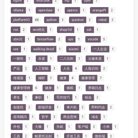
nginx
1
nicecode
2
nlp
1
npm
1
ollama
1
openclaw
1
opencv
1
orangePI
2
platformIO
68
python
3
qiankun
2
robot
2
ros
2
seo优化
1
shapr3d
1
ssh
1
stm32
1
tensorflow
2
vps
1
vscode
5
vue
1
walking dead
1
xiaomi
1
一人企业
1
一致性
1
乐器
1
二八法则
1
云服务器
1
产品
2
人工智能
3
人生
4
人脸识别
2
传感器
1
倾听
1
健康
4
健康管理
7
健康管理师
6
健身
1
催眠
1
养猫日志
1
养生
1
兼职
1
写作技巧
1
创业
2
创造性
2
前端开发
1
单片机
2
即时约会
2
咨询顾问
1
哲学
3
商业思维
1
域名
1
外包
1
大脑
1
失眠
1
客户端
2
小米
1
工具
2
帕累托法则
1
开发工具
1
微前端
3