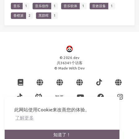
音乐
1
音乐创作
1
音乐软体
1
音效设备
1
香橙派
2
黑群晖
1
© 2026 dev
共
36341
个访客
© Made With Dev
此网站使用Cookie来改善您的体验。
了解更多
知道了！