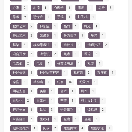
心态
2
心流
1
心理学
1
态度
1
思维
8
思考
9
恐慌症
1
手淫
1
打飞机
1
把妹艺术
5
抑郁症
1
拓竹
1
拖延
1
搭讪艺术
2
效果器
1
暴力美学
1
曝光
1
框架
3
模糊思考法
1
武侠片
1
沟通技巧
2
混合开发
2
潜意识
2
焦虑
1
理论
2
电吉他
2
电影
1
番茄读书法
1
社交
1
神经失调
1
神经语言程序
1
私有云
2
程序猿
1
穿搭
1
精神病
1
约会
16
纪录片
1
网站安全
1
美剧
1
群晖
1
脚本
1
自动化
2
自媒体
1
营养
1
行为设计学
1
行尸走肉
1
认知
3
语音识别
1
读后感
2
财富自由
2
里程碑
1
金庸
1
金融
2
锻炼思维力
1
阅读
2
雄性内核
4
雄性极性
3