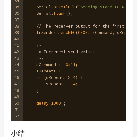
34
35
    Serial.
println
(
F
(
"Sending standard NEC wi
36
    Serial.
flush
();
37
38
// The receiver output for the first loop
39
    IrSender.
sendNEC
(
0x00
, sCommand, sRepeats
40
41
/*
42
     * Increment send values
43
     */
44
    sCommand += 
0x11
;
45
    sRepeats++;
46
if
 (sRepeats > 
4
) {
47
        sRepeats = 
4
;
48
    }
49
50
delay
(
1000
); 
51
}
52
小结