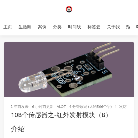
主页
生活照
案例
分类
时间线
标签云
关于我
2 年前
发表
6 小时前
更新
ALOT
4 分钟读完 (大约566个字)
11
次访问
108个传感器之-红外发射模块（8）
介绍