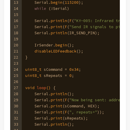
13
    Serial.
begin
(
115200
);
14
while
 (!Serial)
15
16
    Serial.
println
(
F
(
"KY-005: Infrared transm
17
    Serial.
print
(
F
(
"Send IR signals to pin "
)
18
    Serial.
println
(IR_SEND_PIN);
19
20
    IrSender.
begin
();
21
disableLEDFeedback
(); 
22
}
23
24
uint8_t
 sCommand = 
0x34
;
25
uint8_t
 sRepeats = 
0
;
26
27
void
loop
()
{
28
    Serial.
println
();
29
    Serial.
print
(
F
(
"Now being sent: address=0
30
    Serial.
print
(sCommand, HEX);
31
    Serial.
print
(
F
(
", repeats="
));
32
    Serial.
print
(sRepeats);
33
    Serial.
println
();