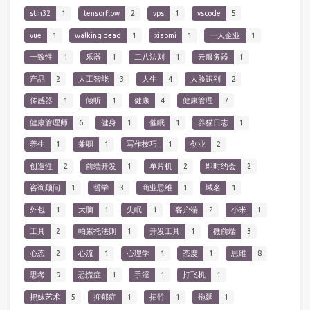
stm32
1
tensorflow
2
vps
1
vscode
5
vue
1
walking dead
1
xiaomi
1
一人企业
1
一致性
1
乐器
1
二八法则
1
云服务器
1
产品
2
人工智能
3
人生
4
人脸识别
2
传感器
1
倾听
1
健康
4
健康管理
7
健康管理师
6
健身
1
催眠
1
养猫日志
1
养生
1
兼职
1
写作技巧
1
创业
2
创造性
2
前端开发
1
单片机
2
即时约会
2
咨询顾问
1
哲学
3
商业思维
1
域名
1
外包
1
大脑
1
失眠
1
客户端
2
小米
1
工具
2
帕累托法则
1
开发工具
1
微前端
3
心态
2
心流
1
心理学
1
态度
1
思维
8
思考
9
恐慌症
1
手淫
1
打飞机
1
把妹艺术
5
抑郁症
1
拓竹
1
拖延
1