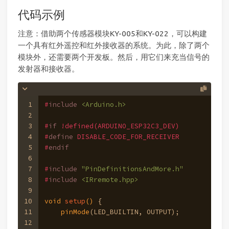
代码示例
注意：借助两个传感器模块KY-005和KY-022，可以构建
一个具有红外遥控和红外接收器的系统。为此，除了两个
模块外，还需要两个开发板。然后，用它们来充当信号的
发射器和接收器。
1
#
include
<Arduino.h>
2
3
#
if
 !defined(ARDUINO_ESP32C3_DEV) 
4
#
define
 DISABLE_CODE_FOR_RECEIVER 
5
#
endif
6
7
#
include
"PinDefinitionsAndMore.h"
8
#
include
<IRremote.hpp>
9
10
void
setup
()
{
11
pinMode
(LED_BUILTIN, OUTPUT);
12