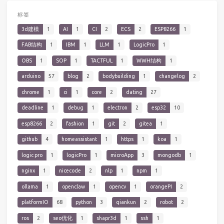
标签
3d建模
1
AI
1
CI
2
ECS
2
ESP8266
1
FAB结构
1
IBM
1
LLM
1
LogicPro
1
OBS
1
SOP
1
TACTFUL
1
WWH结构
1
arduino
57
blog
2
bodybuilding
1
changelog
2
chrome
1
ci
1
core
2
dating
27
deadline
1
debug
1
electron
2
esp32
10
esp8266
2
fashion
1
git
2
gitea
1
github
4
homeassistant
1
https
1
koa
1
logic pro
1
logicPro
1
microApp
3
mongodb
1
nginx
1
nicecode
2
nlp
1
npm
1
ollama
1
openclaw
1
opencv
1
orangePI
2
platformIO
68
python
3
qiankun
2
robot
2
ros
2
seo优化
1
shapr3d
1
ssh
1