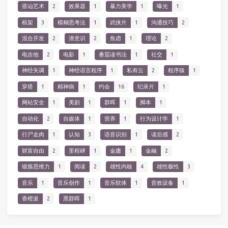
搭讪艺术
2
效果器
1
暴力美学
1
曝光
1
框架
3
模糊思考法
1
武侠片
1
沟通技巧
2
混合开发
2
潜意识
2
焦虑
1
理论
2
电吉他
2
电影
1
番茄读书法
1
社交
1
神经失调
1
神经语言程序
1
私有云
2
程序猿
1
穿搭
1
精神病
1
约会
16
纪录片
1
网站安全
1
美剧
1
群晖
1
脚本
1
自动化
2
自媒体
1
营养
1
行为设计学
1
行尸走肉
1
认知
3
语音识别
1
读后感
2
财富自由
2
里程碑
1
金庸
1
金融
2
锻炼思维力
1
阅读
2
雄性内核
4
雄性极性
3
音乐
1
音乐创作
1
音乐软体
1
音效设备
1
香橙派
2
黑群晖
1