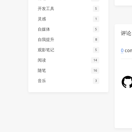
开发工具
5
灵感
1
自媒体
5
评论
自我提升
8
观影笔记
0
co
5
阅读
14
随笔
16
音乐
3