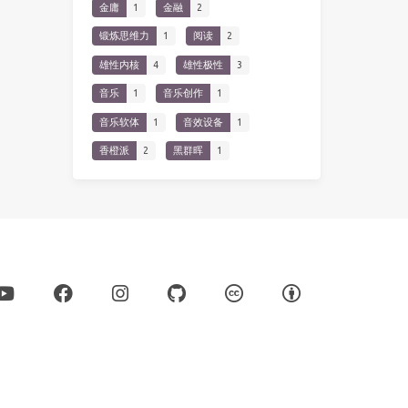
金庸
1
金融
2
锻炼思维力
1
阅读
2
雄性内核
4
雄性极性
3
音乐
1
音乐创作
1
音乐软体
1
音效设备
1
香橙派
2
黑群晖
1