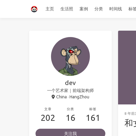
主页
生活照
案例
分类
时间线
标
dev
一个艺术家｜前端架构师
China · HangZhou
文章
分类
标签
8 年前
202
16
161
和
关注我