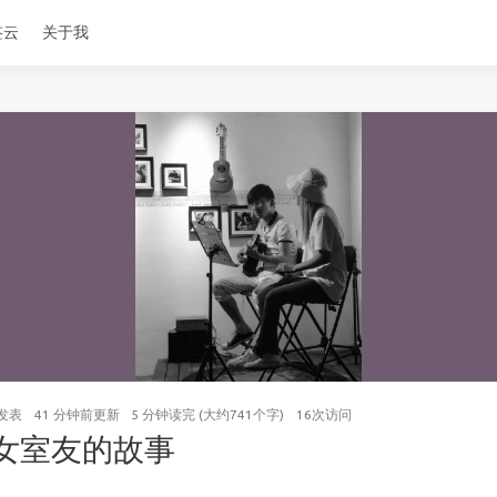
签云
关于我
发表
41 分钟前
更新
5 分钟读完 (大约741个字)
16
次访问
女室友的故事