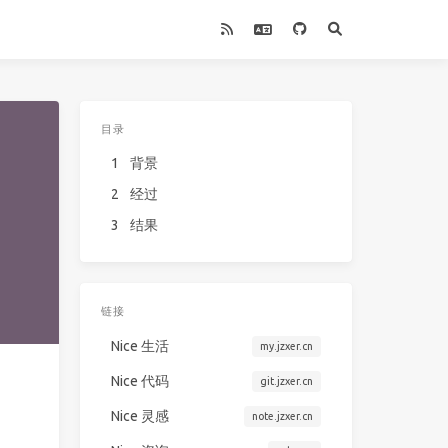
目录
1
背景
2
经过
3
结果
链接
Nice 生活
my.jzxer.cn
Nice 代码
git.jzxer.cn
Nice 灵感
note.jzxer.cn