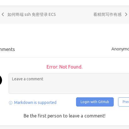
如何终端 ssh 免密登录 ECS
看精简写作有感
Anonym
mments
Error: Not Found.
Login with GitHub
Pre
Markdown is supported
Be the first person to leave a comment!