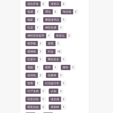
混合开发
2
潜意识
2
焦虑
1
理论
2
电吉他
2
电影
1
番茄读书法
1
社交
1
神经失调
1
神经语言程序
1
私有云
2
程序猿
1
穿搭
1
精神病
1
约会
16
纪录片
1
网站安全
1
美剧
1
群晖
1
脚本
1
自动化
2
自媒体
1
营养
1
行为设计学
1
行尸走肉
1
认知
3
语音识别
1
读后感
2
财富自由
2
里程碑
1