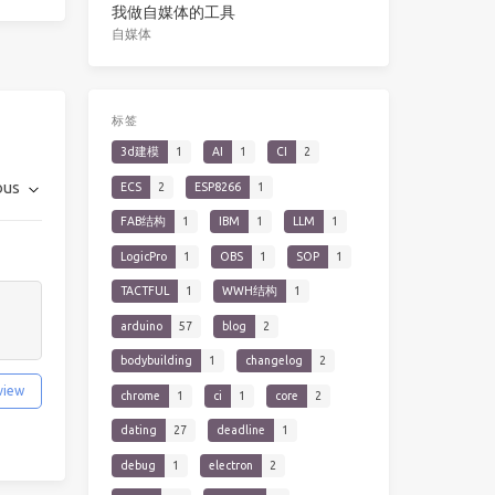
我做自媒体的工具
自媒体
标签
3d建模
1
AI
1
CI
2
ous
ECS
2
ESP8266
1
FAB结构
1
IBM
1
LLM
1
LogicPro
1
OBS
1
SOP
1
TACTFUL
1
WWH结构
1
arduino
57
blog
2
bodybuilding
1
changelog
2
view
chrome
1
ci
1
core
2
dating
27
deadline
1
debug
1
electron
2