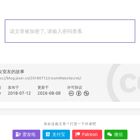
该文章被加密了, 请输入密码查看.
女室友的故事
ps://blog.jzxer.cn/20180712/roomMateSecret/
者
发布于
更新于
许可协议
v
2018-07-12
2026-08-08
喜欢这篇文章？打赏一下作者吧
爱发电
支付宝
Patreon
微信