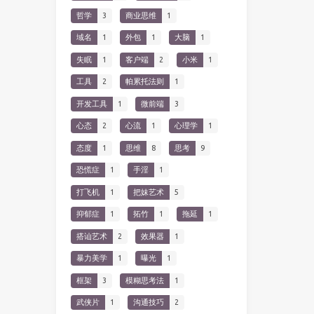
哲学
3
商业思维
1
域名
1
外包
1
大脑
1
失眠
1
客户端
2
小米
1
工具
2
帕累托法则
1
开发工具
1
微前端
3
心态
2
心流
1
心理学
1
态度
1
思维
8
思考
9
恐慌症
1
手淫
1
打飞机
1
把妹艺术
5
抑郁症
1
拓竹
1
拖延
1
搭讪艺术
2
效果器
1
暴力美学
1
曝光
1
框架
3
模糊思考法
1
武侠片
1
沟通技巧
2