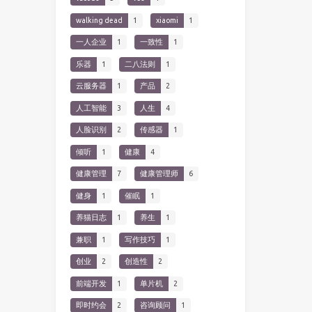
walking dead
1
xiaomi
1
一人企业
1
一致性
1
乐器
1
二八法则
1
云服务器
1
产品
2
人工智能
3
人生
4
人脸识别
2
传感器
1
倾听
1
健康
4
健康管理
7
健康管理师
6
健身
1
催眠
1
养猫日志
1
养生
1
兼职
1
写作技巧
1
创业
2
创造性
2
前端开发
1
单片机
2
即时约会
2
咨询顾问
1