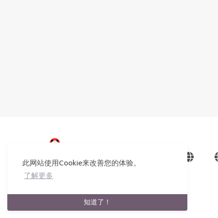
© 2026 dev
此网站使用Cookie来改善您的体验。
共
36078
个访客
© Made With Dev
了解更多
知道了！