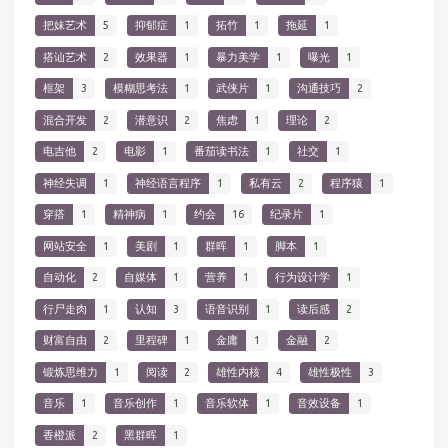
把妹艺术
5
抑郁症
1
拓竹
1
拖延
1
搭讪艺术
2
效果器
1
暴力美学
1
曝光
1
框架
3
模糊思考法
1
武侠片
1
沟通技巧
2
混合开发
2
潜意识
2
焦虑
1
理论
2
电吉他
2
电影
1
番茄读书法
1
社交
1
神经失调
1
神经语言程序
1
私有云
2
程序猿
1
穿搭
1
精神病
1
约会
16
纪录片
1
网站安全
1
美剧
1
群晖
1
脚本
1
自动化
2
自媒体
1
营养
1
行为设计学
1
行尸走肉
1
认知
3
语音识别
1
读后感
2
财富自由
2
里程碑
1
金庸
1
金融
2
锻炼思维力
1
阅读
2
雄性内核
4
雄性极性
3
音乐
1
音乐创作
1
音乐软体
1
音效设备
1
香橙派
2
黑群晖
1