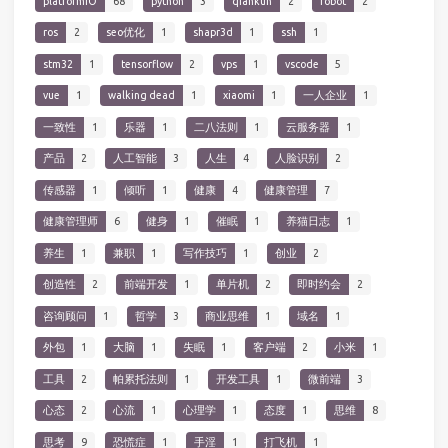
platformIO
68
python
3
qiankun
2
robot
2
ros
2
seo优化
1
shapr3d
1
ssh
1
stm32
1
tensorflow
2
vps
1
vscode
5
vue
1
walking dead
1
xiaomi
1
一人企业
1
一致性
1
乐器
1
二八法则
1
云服务器
1
产品
2
人工智能
3
人生
4
人脸识别
2
传感器
1
倾听
1
健康
4
健康管理
7
健康管理师
6
健身
1
催眠
1
养猫日志
1
养生
1
兼职
1
写作技巧
1
创业
2
创造性
2
前端开发
1
单片机
2
即时约会
2
咨询顾问
1
哲学
3
商业思维
1
域名
1
外包
1
大脑
1
失眠
1
客户端
2
小米
1
工具
2
帕累托法则
1
开发工具
1
微前端
3
心态
2
心流
1
心理学
1
态度
1
思维
8
思考
9
恐慌症
1
手淫
1
打飞机
1