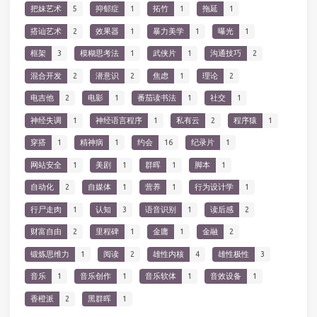
把妹艺术
5
抑郁症
1
拓竹
1
拖延
1
搭讪艺术
2
效果器
1
暴力美学
1
曝光
1
框架
3
模糊思考法
1
武侠片
1
沟通技巧
2
混合开发
2
潜意识
2
焦虑
1
理论
2
电吉他
2
电影
1
番茄读书法
1
社交
1
神经失调
1
神经语言程序
1
私有云
2
程序猿
1
穿搭
1
精神病
1
约会
16
纪录片
1
网站安全
1
美剧
1
群晖
1
脚本
1
自动化
2
自媒体
1
营养
1
行为设计学
1
行尸走肉
1
认知
3
语音识别
1
读后感
2
财富自由
2
里程碑
1
金庸
1
金融
2
锻炼思维力
1
阅读
2
雄性内核
4
雄性极性
3
音乐
1
音乐创作
1
音乐软体
1
音效设备
1
香橙派
2
黑群晖
1