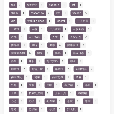
ros
2
seo优化
1
shapr3d
1
ssh
1
stm32
1
tensorflow
2
vps
1
vscode
5
vue
1
walking dead
1
xiaomi
1
一人企业
1
一致性
1
乐器
1
二八法则
1
云服务器
1
产品
2
人工智能
3
人生
4
人脸识别
2
传感器
1
倾听
1
健康
4
健康管理
7
健康管理师
6
健身
1
催眠
1
养猫日志
1
养生
1
兼职
1
写作技巧
1
创业
2
创造性
2
前端开发
1
单片机
2
即时约会
2
咨询顾问
1
哲学
3
商业思维
1
域名
1
外包
1
大脑
1
失眠
1
客户端
2
小米
1
工具
2
帕累托法则
1
开发工具
1
微前端
3
心态
2
心流
1
心理学
1
态度
1
思维
8
思考
9
恐慌症
1
手淫
1
打飞机
1