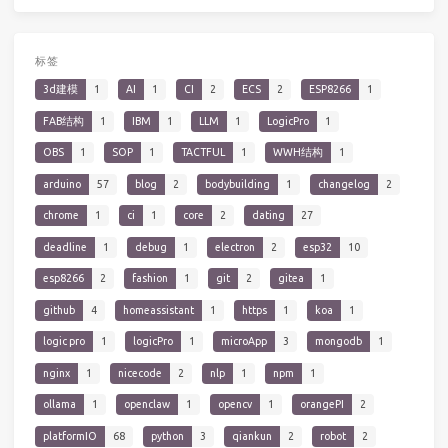
标签
3d建模
1
AI
1
CI
2
ECS
2
ESP8266
1
FAB结构
1
IBM
1
LLM
1
LogicPro
1
OBS
1
SOP
1
TACTFUL
1
WWH结构
1
arduino
57
blog
2
bodybuilding
1
changelog
2
chrome
1
ci
1
core
2
dating
27
deadline
1
debug
1
electron
2
esp32
10
esp8266
2
fashion
1
git
2
gitea
1
github
4
homeassistant
1
https
1
koa
1
logic pro
1
logicPro
1
microApp
3
mongodb
1
nginx
1
nicecode
2
nlp
1
npm
1
ollama
1
openclaw
1
opencv
1
orangePI
2
platformIO
68
python
3
qiankun
2
robot
2