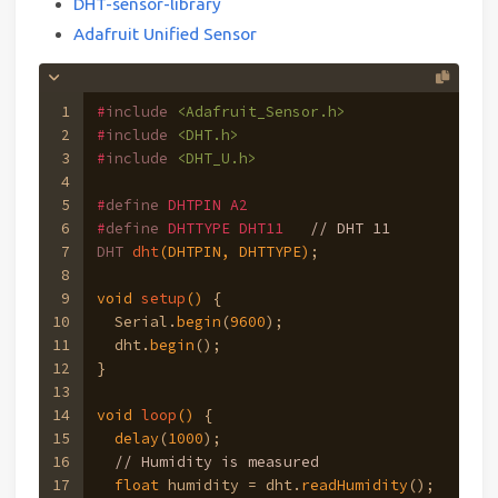
DHT-sensor-library
Adafruit Unified Sensor
1
#
include
<Adafruit_Sensor.h>
2
#
include
<DHT.h>
3
#
include
<DHT_U.h>
4
5
#
define
 DHTPIN A2
6
#
define
 DHTTYPE DHT11   
// DHT 11
7
DHT 
dht
(DHTPIN, DHTTYPE)
;
8
9
void
setup
()
{
10
  Serial.
begin
(
9600
);
11
  dht.
begin
();
12
}
13
14
void
loop
()
{
15
delay
(
1000
);
16
// Humidity is measured
17
float
 humidity = dht.
readHumidity
();