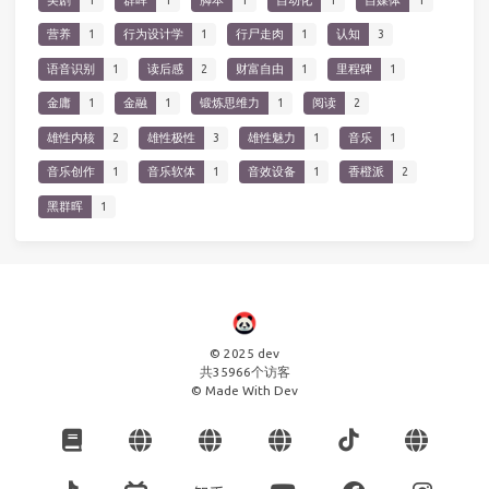
营养
1
行为设计学
1
行尸走肉
1
认知
3
语音识别
1
读后感
2
财富自由
1
里程碑
1
金庸
1
金融
1
锻炼思维力
1
阅读
2
雄性内核
2
雄性极性
3
雄性魅力
1
音乐
1
音乐创作
1
音乐软体
1
音效设备
1
香橙派
2
黑群晖
1
© 2025 dev
共
35966
个访客
© Made With Dev