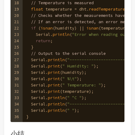
18
// Temperature is measured
19
float
 temperature = dht.
readTemperature
();
20
// Checks whether the measurements have run
21
// If an error is detected, an error messag
22
if
 (
isnan
(humidity) || 
isnan
(temperature)) 
23
    Serial.
println
(
"Error when reading out th
24
return
;
25
  }
26
// Output to the serial console
27
  Serial.
println
(
"---------------------------
28
  Serial.
print
(
" Humidity: "
);
29
  Serial.
print
(humidity);
30
  Serial.
print
(
" %\t"
);
31
  Serial.
print
(
" Temperature: "
);
32
  Serial.
print
(temperature);
33
  Serial.
println
(
" °C "
);
34
  Serial.
println
(
"---------------------------
35
  Serial.
println
(
" "
);
36
}
小结