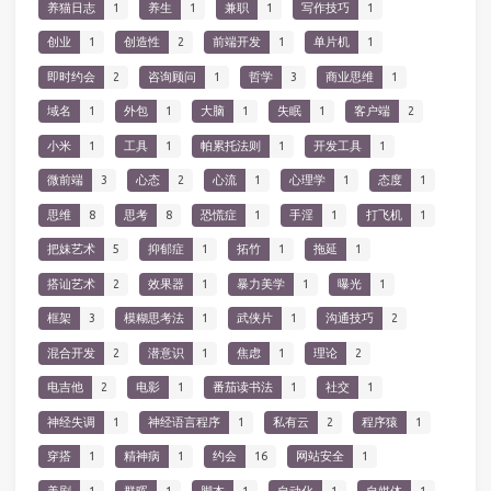
养猫日志
1
养生
1
兼职
1
写作技巧
1
创业
1
创造性
2
前端开发
1
单片机
1
即时约会
2
咨询顾问
1
哲学
3
商业思维
1
域名
1
外包
1
大脑
1
失眠
1
客户端
2
小米
1
工具
1
帕累托法则
1
开发工具
1
微前端
3
心态
2
心流
1
心理学
1
态度
1
思维
8
思考
8
恐慌症
1
手淫
1
打飞机
1
把妹艺术
5
抑郁症
1
拓竹
1
拖延
1
搭讪艺术
2
效果器
1
暴力美学
1
曝光
1
框架
3
模糊思考法
1
武侠片
1
沟通技巧
2
混合开发
2
潜意识
1
焦虑
1
理论
2
电吉他
2
电影
1
番茄读书法
1
社交
1
神经失调
1
神经语言程序
1
私有云
2
程序猿
1
穿搭
1
精神病
1
约会
16
网站安全
1
美剧
1
群晖
1
脚本
1
自动化
1
自媒体
1