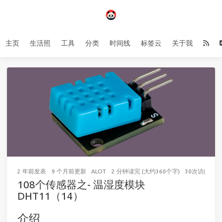
主页
生活照
工具
分类
时间线
标签云
关于我
2 年前
发表
9 个月前
更新
ALOT
2 分钟读完 (大约360个字)
30
次访问
108个传感器之- 温湿度模块
DHT11（14）
介绍