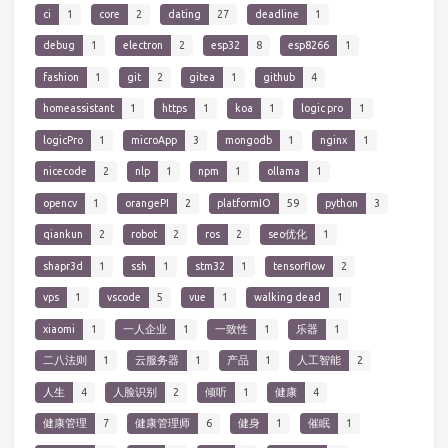
ci
1
core
2
dating
27
deadline
1
debug
1
electron
2
esp32
8
esp8266
1
fashion
1
git
2
gitea
1
github
4
homeassistant
1
https
1
koa
1
logic pro
1
logicPro
1
microApp
3
mongodb
1
nginx
1
nicecode
2
nlp
1
npm
1
ollama
1
opencv
1
orangePI
2
platformIO
59
python
3
qiankun
2
robot
2
ros
2
seo优化
1
shapr3d
1
ssh
1
stm32
1
tensorflow
2
vps
1
vscode
5
vue
1
walking dead
1
xiaomi
1
一人企业
1
一致性
1
乐器
1
二八法则
1
云服务器
1
产品
1
人工智能
2
人生
4
人脸识别
2
倾听
1
健康
4
健康管理
7
健康管理师
6
健身
1
催眠
1