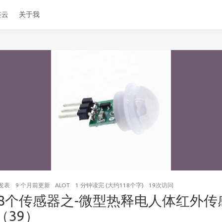
签云
关于我
发表
9 个月前
更新
ALOT
1 分钟读完 (大约118个字)
19
次访问
08个传感器之-微型热释电人体红外传
（39）