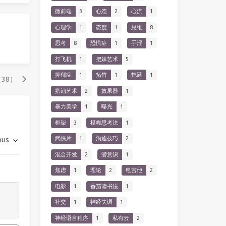
微前端
3
心态
2
心流
1
心理学
1
态度
1
思维
8
思考
8
恐慌症
1
手淫
1
打飞机
1
把妹艺术
5
抑郁症
1
拓竹
1
拖延
1
（38）
搭讪艺术
2
效果器
1
暴力美学
1
曝光
1
框架
3
模糊思考法
1
ous
武侠片
1
沟通技巧
2
混合开发
2
潜意识
1
焦虑
1
理论
2
电吉他
2
电影
1
番茄读书法
1
社交
1
神经失调
1
神经语言程序
1
私有云
2