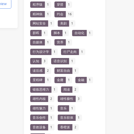
view
程序猿
1
穿搭
1
精神病
1
约会
16
网站安全
1
美剧
1
群晖
1
脚本
1
自动化
1
自媒体
1
营养
1
行为设计学
1
行尸走肉
1
认知
3
语音识别
1
读后感
2
财富自由
1
里程碑
1
金庸
1
金融
1
锻炼思维力
1
阅读
2
雄性内核
2
雄性极性
3
雄性魅力
1
音乐
1
音乐创作
1
音乐软体
1
音效设备
1
香橙派
2