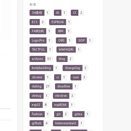
标签
3d建模
1
AI
1
CI
2
ECS
2
ESP8266
1
FAB结构
1
IBM
1
LogicPro
1
OBS
1
SOP
1
TACTFUL
1
WWH结构
1
arduino
51
blog
2
bodybuilding
1
changelog
2
chrome
1
ci
1
core
2
dating
27
deadline
1
debug
1
electron
2
esp32
8
esp8266
1
fashion
1
git
2
gitea
1
github
4
homeassistant
1