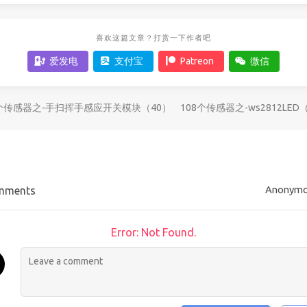
喜欢这篇文章？打赏一下作者吧
爱发电
支付宝
Patreon
微信
8个传感器之-手扫挥手感应开关模块（40）
108个传感器之-ws2812LED
Anonym
mments
Error: Not Found.