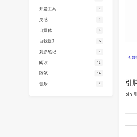
开发工具
5
灵感
1
自媒体
4
自我提升
6
观影笔记
4
阅读
12
随笔
14
引
音乐
3
pin