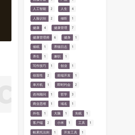
人工智能
2
人生
4
人脸识别
2
倾听
1
健康
4
健康管理
7
健康管理师
6
健身
1
催眠
1
养猫日志
1
养生
1
兼职
1
写作技巧
1
创业
1
创造性
2
前端开发
1
单片机
1
即时约会
2
咨询顾问
1
哲学
3
商业思维
1
域名
1
外包
1
大脑
1
失眠
1
客户端
2
小米
1
工具
1
帕累托法则
1
开发工具
1