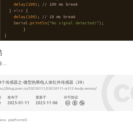
delay
(
100
); 
// 100 ms break
  } 
else
 {
delay
(
100
); 
// 10 ms break
    Serial.
println
(
"No signal detected!"
);
	}
}
结
善…
08个传感器之-微型热释电人体红外传感器（39）
ps://blog.jzxer.cn/20250111/20250111-sr312-body-sensor/
者
发布于
更新于
许可协议
v
2025-01-11
2025-11-06
uino
platformIO