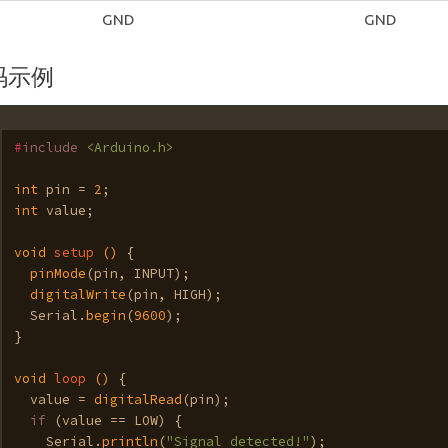
GND
GND
码示例
#
include
<Arduino.h>
int
 pin = 
2
; 
int
 value;
void
setup
()
{
pinMode
(pin, INPUT); 
digitalWrite
(pin, HIGH);
  Serial.
begin
(
9600
); 
}
void
loop
()
{
  value = 
digitalRead
(pin); 
if
 (value == LOW) {
    Serial.
println
(
"Signal detected!"
);