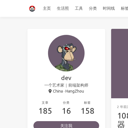
主页
生活照
工具
分类
时间线
标
dev
一个艺术家｜前端架构师
China · HangZhou
文章
分类
标签
2 年前
185
16
158
1
器
关注我