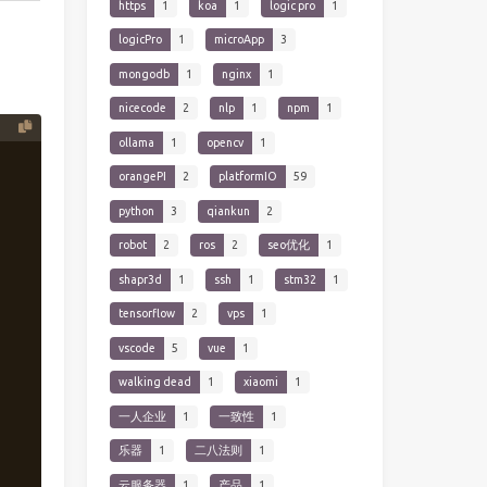
https
1
koa
1
logic pro
1
logicPro
1
microApp
3
mongodb
1
nginx
1
nicecode
2
nlp
1
npm
1
ollama
1
opencv
1
orangePI
2
platformIO
59
python
3
qiankun
2
robot
2
ros
2
seo优化
1
shapr3d
1
ssh
1
stm32
1
tensorflow
2
vps
1
vscode
5
vue
1
walking dead
1
xiaomi
1
一人企业
1
一致性
1
乐器
1
二八法则
1
云服务器
1
产品
1