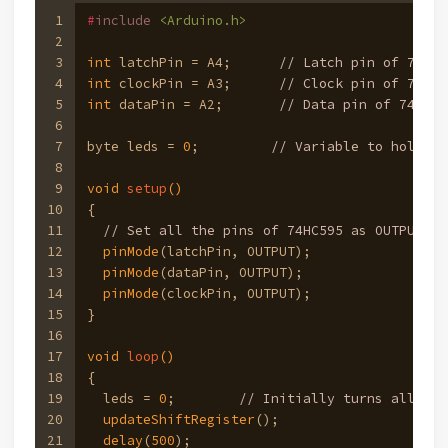
1
#
include
<Arduino.h>
2
3
int
 latchPin = A4;      
// Latch pin of 74HC5
4
int
 clockPin = A3;      
// Clock pin of 74HC5
5
int
 dataPin = A2;       
// Data pin of 74HC59
6
7
byte leds = 
0
;         
// Variable to hold th
8
9
void
setup
()
10
{
11
// Set all the pins of 74HC595 as OUTPUT
12
pinMode
(latchPin, OUTPUT);
13
pinMode
(dataPin, OUTPUT);  
14
pinMode
(clockPin, OUTPUT);
15
}
16
17
void
loop
()
18
{
19
  leds = 
0
;        
// Initially turns all the
20
updateShiftRegister
();
21
delay
(
500
);