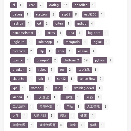
ci
1
core
2
dating
27
deadline
1
debug
1
electron
2
esp32
8
esp8266
1
fashion
1
git
2
gitea
1
github
4
homeassistant
1
https
1
koa
1
logic pro
1
logicPro
1
microApp
3
mongodb
1
nginx
1
nicecode
2
nlp
1
npm
1
ollama
1
opencv
1
orangePI
2
platformIO
59
python
3
qiankun
2
robot
2
ros
2
seo优化
1
shapr3d
1
ssh
1
stm32
1
tensorflow
2
vps
1
vscode
5
vue
1
walking dead
1
xiaomi
1
一人企业
1
一致性
1
乐器
1
二八法则
1
云服务器
1
产品
1
人工智能
2
人生
4
人脸识别
2
倾听
1
健康
4
健康管理
7
健康管理师
6
健身
1
催眠
1