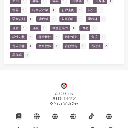
美剧
1
群晖
1
脚本
1
自动化
1
自媒体
1
营养
1
行为设计学
1
行尸走肉
1
认知
3
语音识别
1
读后感
2
财富自由
1
里程碑
1
金庸
1
金融
1
锻炼思维力
1
阅读
2
雄性内核
2
雄性极性
3
雄性魅力
1
音乐
1
音乐创作
1
音乐软体
1
音效设备
1
香橙派
2
黑群晖
1
© 2025 dev
共
35941
个访客
© Made With Dev