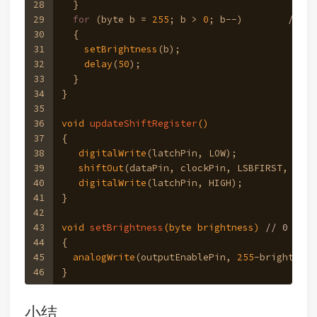
28
  }
29
for
 (byte b = 
255
; b > 
0
; b--)        
// Gr
30
  {
31
setBrightness
(b);
32
delay
(
50
);
33
  }
34
}
35
36
void
updateShiftRegister
()
37
{
38
digitalWrite
(latchPin, LOW);
39
shiftOut
(dataPin, clockPin, LSBFIRST, leds
40
digitalWrite
(latchPin, HIGH);
41
}
42
43
void
setBrightness
(byte brightness)
// 0 to 2
44
{
45
analogWrite
(outputEnablePin, 
255
-brightness
46
}
小结