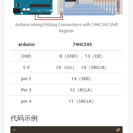
Arduino Wiring Fritzing Connections with 74HC595 Shift
Register
arduino
74HC595
GND
8（GND）、13（OE）
5 V
16（vcc）、10（SRCLR）
pin 2
14（SER）
Pin 3
12（RCLK）
pin 4
11（SRCLK）
代码示例