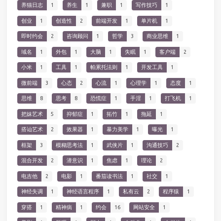
养猫日志
1
养生
1
兼职
1
写作技巧
1
创业
1
创造性
2
前端开发
1
单片机
1
即时约会
2
咨询顾问
1
哲学
3
商业思维
1
域名
1
外包
1
大脑
1
失眠
1
客户端
2
小米
1
工具
1
帕累托法则
1
开发工具
1
微前端
3
心态
2
心流
1
心理学
1
态度
1
思维
8
思考
8
恐慌症
1
手淫
1
打飞机
1
把妹艺术
5
抑郁症
1
拓竹
1
拖延
1
搭讪艺术
2
效果器
1
暴力美学
1
曝光
1
框架
3
模糊思考法
1
武侠片
1
沟通技巧
2
混合开发
2
潜意识
1
焦虑
1
理论
2
电吉他
2
电影
1
番茄读书法
1
社交
1
神经失调
1
神经语言程序
1
私有云
2
程序猿
1
穿搭
1
精神病
1
约会
16
网站安全
1