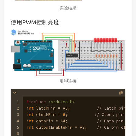
实验结果
使用PWM控制亮度
引脚连接
1
#
include
<Arduino.h>
2
int
 latchPin = A5;           
// Latch pin of 
3
int
 clockPin = 
6
;           
// Clock pin of 7
4
int
 dataPin = A4;            
// Data pin of 7
5
int
 outputEnablePin = A3;    
// OE pin of 74H
6