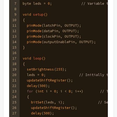
7
byte leds = 
0
;              
// Variable to ho
8
9
void
setup
()
10
{
11
pinMode
(latchPin, OUTPUT);
12
pinMode
(dataPin, OUTPUT);  
13
pinMode
(clockPin, OUTPUT);
14
pinMode
(outputEnablePin, OUTPUT); 
15
}
16
17
void
loop
()
18
{
19
setBrightness
(
255
);
20
  leds = 
0
;                
// Initially turns
21
updateShiftRegister
();
22
delay
(
500
);
23
for
 (
int
 i = 
0
; i < 
8
; i++)        
// Turn 
24
  {
25
bitSet
(leds, i);                
// Set th
26
updateShiftRegister
();
27
delay
(
500
);