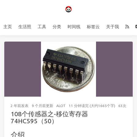
主页
生活照
工具
分类
时间线
标签云
关于我
2 年前
发表
9 个月前
更新
ALOT
11 分钟读完 (大约1665个字)
63
次访问
108个传感器之-移位寄存器
74HC595（50）
介绍