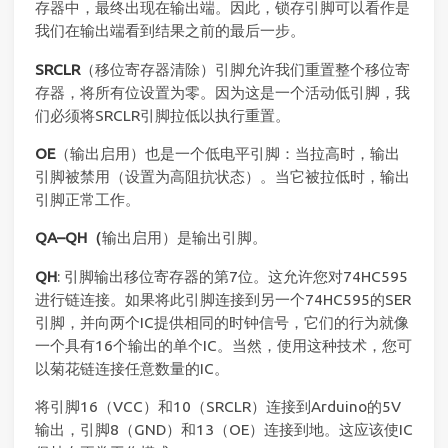
存器中，最终出现在输出端。因此，锁存引脚可以看作是
我们在输出端看到结果之前的最后一步。
SRCLR
（移位寄存器清除）引脚允许我们重置整个移位寄
存器，将所有位设置为零。因为这是一个活动低引脚，我
们必须将SRCLR引脚拉低以执行重置。
OE
（输出启用）也是一个低电平引脚：当拉高时，输出
引脚被禁用（设置为高阻抗状态）。当它被拉低时，输出
引脚正常工作。
QA–QH（
输出启用）是输出引脚。
QH
: 引脚输出移位寄存器的第7位。这允许您对74HC595
进行链连接。如果将此引脚连接到另一个74HC595的SER
引脚，并向两个IC提供相同的时钟信号，它们的行为就像
一个具有16个输出的单个IC。当然，使用这种技术，您可
以菊花链连接任意数量的IC。
将引脚16（VCC）和10（SRCLR）连接到Arduino的5V
输出，引脚8（GND）和13（OE）连接到地。这应该使IC