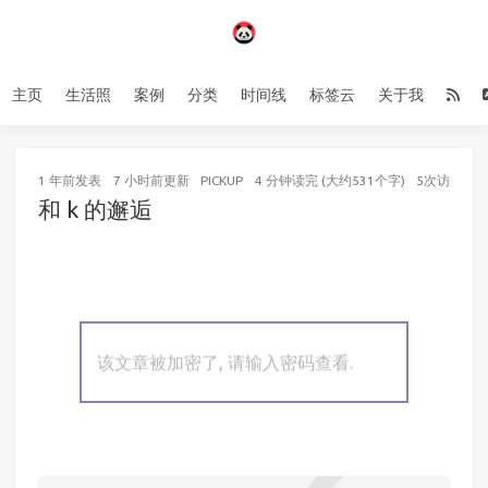
主页
生活照
案例
分类
时间线
标签云
关于我
1 年前
发表
7 小时前
更新
PICKUP
4 分钟读完 (大约531个字)
5
次访问
和 k 的邂逅
该文章被加密了, 请输入密码查看.