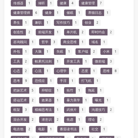
传感器
1
倾听
1
健康
4
健康管理
7
健康管理师
6
健身
1
催眠
1
养猫日志
1
养生
1
兼职
1
写作技巧
1
创业
2
创造性
2
前端开发
1
单片机
2
即时约会
2
咨询顾问
1
哲学
3
商业思维
1
域名
1
外包
1
大脑
1
失眠
1
客户端
2
小米
1
工具
2
帕累托法则
1
开发工具
1
微前端
3
心态
2
心流
1
心理学
1
态度
1
思维
8
思考
9
恐慌症
1
手淫
1
打飞机
1
把妹艺术
5
抑郁症
1
拓竹
1
拖延
1
搭讪艺术
2
效果器
1
暴力美学
1
曝光
1
框架
3
模糊思考法
1
武侠片
1
沟通技巧
2
混合开发
2
潜意识
2
焦虑
1
理论
2
电吉他
2
电影
1
番茄读书法
1
社交
1