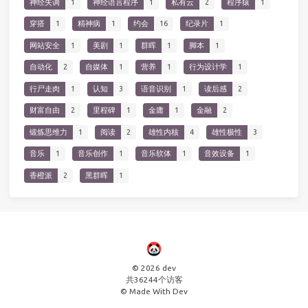
神经失调
1
神经语言程序
1
私有云
2
程序猿
1
穿搭
1
精神病
1
约会
16
纪录片
1
网站安全
1
美剧
1
群晖
1
脚本
1
自动化
2
自媒体
1
营养
1
行为设计学
1
行尸走肉
1
认知
3
语音识别
1
读后感
2
财富自由
2
里程碑
1
金庸
1
金融
2
锻炼思维力
1
阅读
2
雄性内核
4
雄性极性
3
音乐
1
音乐创作
1
音乐软体
1
音效设备
1
香橙派
2
黑群晖
1
© 2026 dev
共
36244
个访客
© Made With Dev