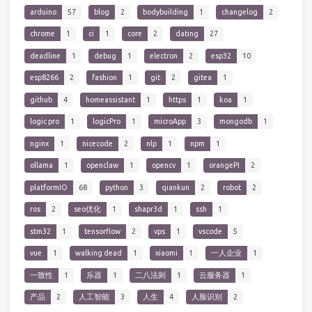
arduino
57
blog
2
bodybuilding
1
changelog
2
chrome
1
ci
1
core
2
dating
27
deadline
1
debug
1
electron
2
esp32
10
esp8266
2
fashion
1
git
2
gitea
1
github
4
homeassistant
1
https
1
koa
1
logic pro
1
logicPro
1
microApp
3
mongodb
1
nginx
1
nicecode
2
nlp
1
npm
1
ollama
1
openclaw
1
opencv
1
orangePI
2
platformIO
68
python
3
qiankun
2
robot
2
ros
2
seo优化
1
shapr3d
1
ssh
1
stm32
1
tensorflow
2
vps
1
vscode
5
vue
1
walking dead
1
xiaomi
1
一人企业
1
一致性
1
乐器
1
二八法则
1
云服务器
1
产品
2
人工智能
3
人生
4
人脸识别
2